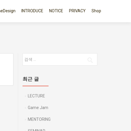
eDesign
INTRODUCE
NOTICE
PRIVACY
Shop
다음 검색:
최근 글
LECTURE
Game Jam
MENTORING